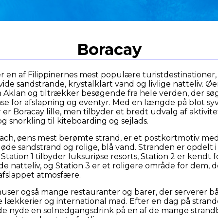
Boracay
r en af Filippinernes mest populære turistdestinationer
vide sandstrande, krystalklart vand og livlige natteliv. Øen
 Aklan og tiltrækker besøgende fra hele verden, der sø
ase for afslapning og eventyr. Med en længde på blot sy
er Boracay lille, men tilbyder et bredt udvalg af aktivitet
g snorkling til kiteboarding og sejlads.
ch, øens mest berømte strand, er et postkortmotiv med
de sandstrand og rolige, blå vand. Stranden er opdelt i
 Station 1 tilbyder luksuriøse resorts, Station 2 er kendt fo
e natteliv, og Station 3 er et roligere område for dem, 
afslappet atmosfære.
user også mange restauranter og barer, der serverer b
ke lækkerier og international mad. Efter en dag på stran
e nyde en solnedgangsdrink på en af de mange strand