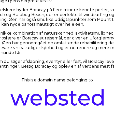
age i øens berømte festliv.
elskere byder Boracay på flere mindre kendte perler, 
ch og Bulabog Beach, der er perfekte til windsurfing o
ding. Øen har også smukke udsigtspunkter som Mount 
 kan nyde panoramautsigt over hele øen.
nikke kombination af naturskønhed, aktivitetsmulighed
tmosfære er Boracay et rejsemål, der giver en uforglemm
e. Øen har gennemgået en omfattende rehabilitering de
 bevare sin naturlige skønhed og er nu renere og mere mi
nsinde før.
 du søger afslapning, eventyr eller fest, vil Boracay leve 
entninger. Besøg Boracay og oplev en af verdens mest f
This is a domain name belonging to