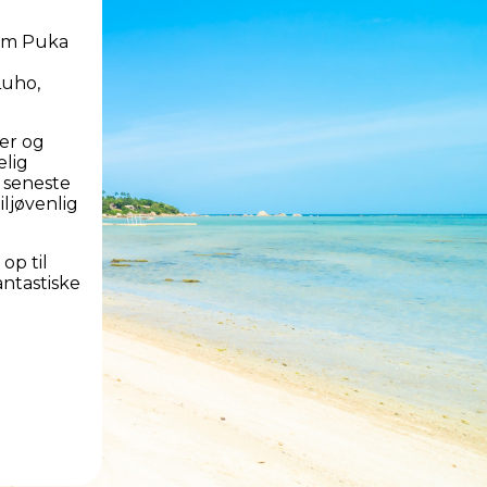
som Puka
g
Luho,
er og
elig
 seneste
ljøvenlig
op til
antastiske