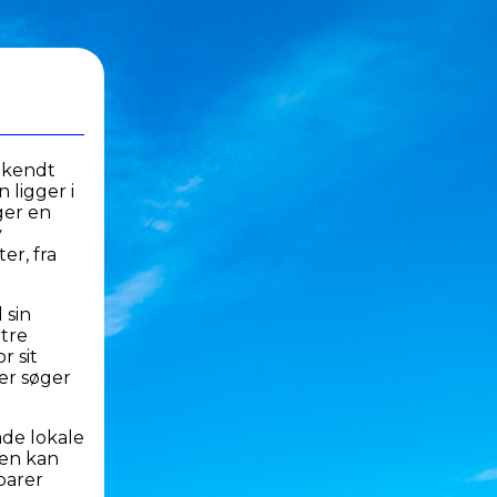
, kendt
 ligger i
ger en
v
er, fra
 sin
 tre
r sit
der søger
åde lokale
den kan
barer