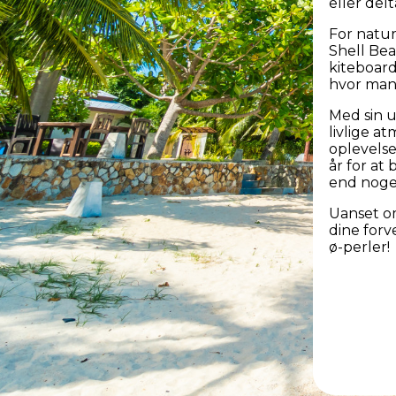
eller delt
For natur
Shell Bea
kiteboar
hvor man
Med sin u
livlige a
oplevels
år for at
end noge
Uanset om
dine forv
ø-perler!