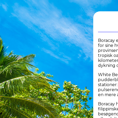
Boracay e
for sine h
provinsen
tropisk o
kilometer 
dykning o
White Bea
pudderblø
stationer:
pulserend
en mere 
Boracay h
filippins
besøgend